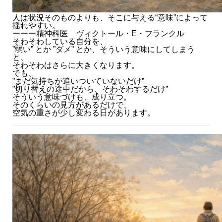
人は状況そのものよりも、そこに与える“意味”によって
揺れやすい。
ーーー精神科医 ヴィクトール・E・フランクル
そわそわしている自分を、
”弱い” とか ”ダメ” とか、そういう意味にしてしまう
と、
そわそわはさらに大きくなります。
でも、
”まだ気持ちが追いついていないだけ”
”切り替えの途中だから、そわそわするだけ”
そういう意味づけも、成り立つ。
そのくらいの見方があるだけで、
空気の重さが少し変わる日があります。