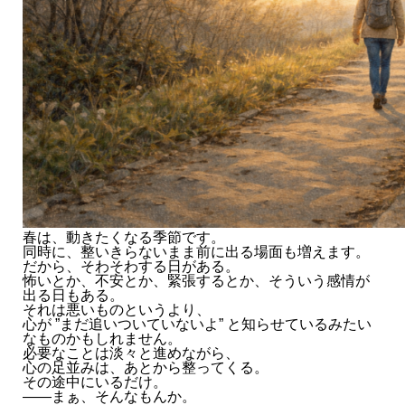
春は、動きたくなる季節です。
同時に、整いきらないまま前に出る場面も増えます。
だから、そわそわする日がある。
怖いとか、不安とか、緊張するとか、そういう感情が
出る日もある。
それは悪いものというより、
心が ”まだ追いついていないよ” と知らせているみたい
なものかもしれません。
必要なことは淡々と進めながら、
心の足並みは、あとから整ってくる。
その途中にいるだけ。
——まぁ、そんなもんか。