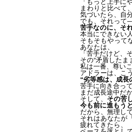
「もっと上手に
まわりと比べて
気づいたら、自
でも、それって─
苦手なのに、そ
本当にできない
そもそもやって
あなたは、
「苦手だけど、
その“矛盾したま
私は一番、尊い
アドラーは、こ
“劣等感は、成長
苦手に向き合っ
まだ成長途中だ
そして、
その苦
今も前に進もう
だから、無理し
それはあなたが
疲れてきたら、
ペースを落とし