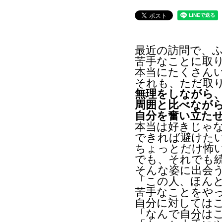
最近の訪問で、
苦手なことに取
本当にたくさん
それも、ただ取
無理をしながら
周囲と比べなが
自分を奮い立た
本当は好きじゃ
できれば避けた
ちょっとだけ怖
でも、それでも
そんな姿に出会
「この人、ほん
苦手なことをや
自分に対しては
「なんで自分は