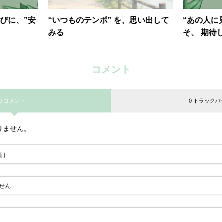
びに、”安
“いつものテンポ” を、思い出して
“あの人に
みる
そ、 期待
なる
コメント
0 コメント
0 トラックバ
りません。
 )
せん -