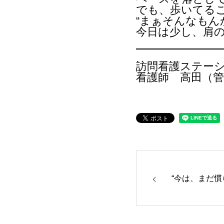
でも、歩いてる
“まぁそんなもん
今日は少し、肩
訪問看護ステーシ
看護師 高田（管
“今は、まだ慣