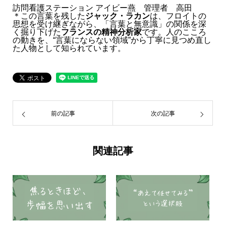
訪問看護ステーション アイビー燕 管理者 高田
＊この言葉を残した
ジャック・ラカン
は、フロイトの
思想を受け継ぎながら、「言葉と無意識」の関係を深
く掘り下げた
フランスの精神分析家
です。人のこころ
の動きを、“言葉にならない領域”から丁寧に見つめ直し
た人物として知られています。
前の記事
次の記事
関連記事