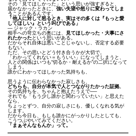
その「見てほしかった」という思いが強すぎると、
届かなかったときに、
強い失望や怒りに変わってしま
う
ことがあるんです。
「他人に対して怒るとき、実はその多くは『もっと愛
してほしい』という叫びである」
― ジャック・ラカン
相手への苛立ちの奥には、
見てほしかった・大事にさ
れたかった
という思いがある。
だからそれ自体は悪いことじゃないし、否定する必要
もない。
ただ、その思いとどう付き合うかが大切で。
「わかってくれない＝もういい」になってしまうと、
人との関係はいつも“切るか・耐えるか”の二択になって
しまう。
誰かにわかってほしかった気持ちも、
思うように伝わらなかった寂しさも、
どちらも、自分が本気で人とつながりたかった証拠
。
その気持ちを、ちゃんと抱えたうえで──
それでも「もう少し誰かと関わっていたい」と思えた
なら、
ちょっとずつ、自分の寂しさにも、優しくなれる気が
します。
だから今日も、もしも誰かにがっかりしたとしても、
こうつぶやいてみてください。
「まぁそんなもんか」って。