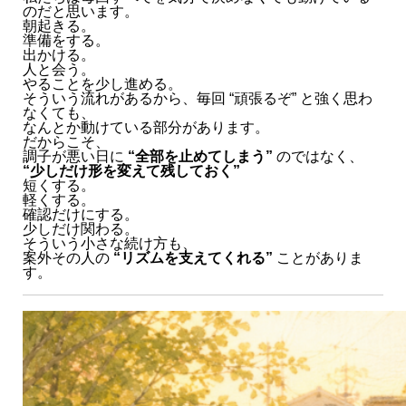
のだと思います。
朝起きる。
準備をする。
出かける。
人と会う。
やることを少し進める。
そういう流れがあるから、毎回 “頑張るぞ” と強く思わ
なくても、
なんとか動けている部分があります。
だからこそ、
調子が悪い日に
“全部を止めてしまう”
のではなく、
“少しだけ形を変えて残しておく”
短くする。
軽くする。
確認だけにする。
少しだけ関わる。
そういう小さな続け方も、
案外その人の
“リズムを支えてくれる”
ことがありま
す。