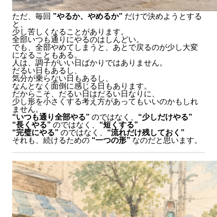
ただ、毎回
”やるか、やめるか”
だけで決めようとする
と、
少し苦しくなることがあります。
全部いつも通りにやるのはしんどい。
でも、全部やめてしまうと、あとで戻るのが少し大変
になることもある。
人は、調子がいい日ばかりではありません。
だるい日もあるし、
気分が乗らない日もあるし、
なんとなく面倒に感じる日もあります。
だからこそ、だるい日はだるい日なりに、
少し形を小さくする考え方があってもいいのかもしれ
ません。
“いつも通り全部やる”
のではなく、
“少しだけやる”
“長くやる”
のではなく、
“短くする”
“完璧にやる”
のではなく、
“流れだけ残しておく”
それも、続けるための
“一つの形”
なのだと思います。