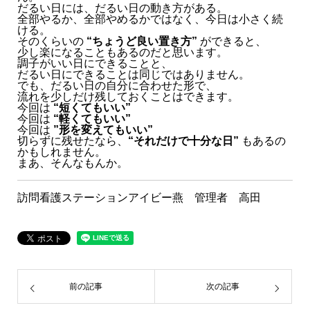
だるい日には、だるい日の動き方がある。
全部やるか、全部やめるかではなく、今日は小さく続
ける。
そのくらいの
“ちょうど良い置き方”
ができると、
少し楽になることもあるのだと思います。
調子がいい日にできることと、
だるい日にできることは同じではありません。
でも、だるい日の自分に合わせた形で、
流れを少しだけ残しておくことはできます。
今回は
“短くてもいい”
今回は
“軽くてもいい”
今回は
”形を変えてもいい”
切らずに残せたなら、
“それだけで十分な日”
もあるの
かもしれません。
まあ、そんなもんか。
訪問看護ステーションアイビー燕 管理者 高田
前の記事
次の記事