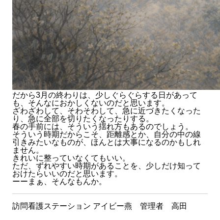
だから3月の終わりは、少しぐらぐらする日があって
も、そんなにおかしくないのだと思います。
ざわざわして、そわそわして、急に近づきたくなった
り、急に全部を切りたくなったりする。
春の手前には、そういう揺れ方もあるのでしょう。
そういう時期だからこそ、距離感とか、自分の中の線
引きみたいなものが、ほんとは大事になるのかもしれ
ません。
きれいに整っていなくてもいい。
ただ、ずれやすい時期があることを、少しだけ知って
おけたらいいのだと思います。
ーーまぁ、そんなもんか。
訪問看護ステーション アイビー燕 管理者 高田