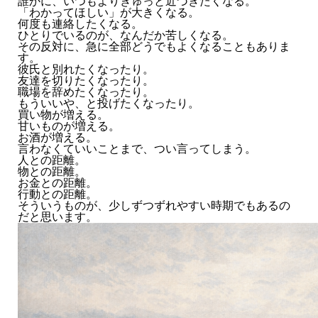
誰かに、いつもよりぎゅっと近づきたくなる。
「わかってほしい」が大きくなる。
何度も連絡したくなる。
ひとりでいるのが、なんだか苦しくなる。
その反対に、急に全部どうでもよくなることもありま
す。
彼氏と別れたくなったり。
友達を切りたくなったり。
職場を辞めたくなったり。
もういいや、と投げたくなったり。
買い物が増える。
甘いものが増える。
お酒が増える。
言わなくていいことまで、つい言ってしまう。
人との距離。
物との距離。
お金との距離。
行動との距離。
そういうものが、少しずつずれやすい時期でもあるの
だと思います。