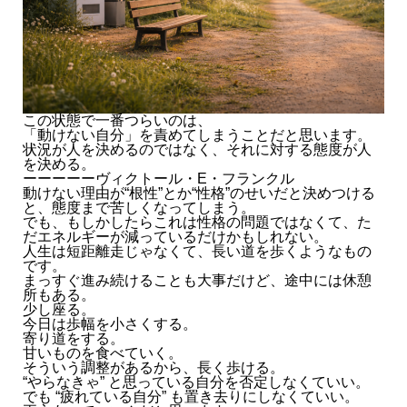
この状態で一番つらいのは、
「動けない自分」を責めてしまうことだと思います。
状況が人を決めるのではなく、それに対する態度が人
を決める。
ーーーーーヴィクトール・E・フランクル
動けない理由が“根性”とか“性格”のせいだと決めつける
と、態度まで苦しくなってしまう。
でも、もしかしたらこれは性格の問題ではなくて、た
だエネルギーが減っているだけかもしれない。
人生は短距離走じゃなくて、長い道を歩くようなもの
です。
まっすぐ進み続けることも大事だけど、途中には休憩
所もある。
少し座る。
今日は歩幅を小さくする。
寄り道をする。
甘いものを食べていく。
そういう調整があるから、長く歩ける。
“やらなきゃ” と思っている自分を否定しなくていい。
でも “疲れている自分” も置き去りにしなくていい。