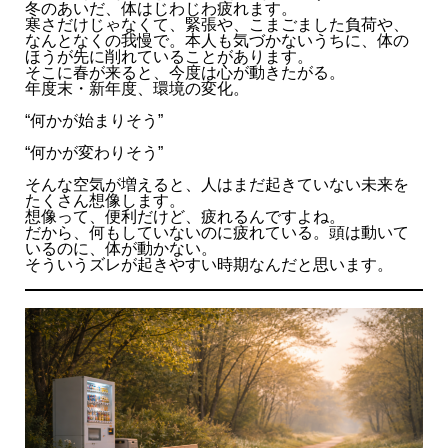
冬のあいだ、体はじわじわ疲れます。
寒さだけじゃなくて、緊張や、こまごました負荷や、
なんとなくの我慢で。本人も気づかないうちに、体の
ほうが先に削れていることがあります。
そこに春が来ると、今度は心が動きたがる。
年度末・新年度、環境の変化。
“何かが始まりそう”
“何かが変わりそう”
そんな空気が増えると、人はまだ起きていない未来を
たくさん想像します。
想像って、便利だけど、疲れるんですよね。
だから、何もしていないのに疲れている。頭は動いて
いるのに、体が動かない。
そういうズレが起きやすい時期なんだと思います。