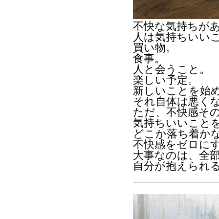
不快な気持ちが
人は気持ちいい
買い物。
食事。
人と会うこと。
楽しい予定。
新しいことを始
それ自体は悪く
ただ、不快感そ
気持ちいいこと
どこか落ち着か
不快感をゼロに
大事なのは、全
自分が抱えられ