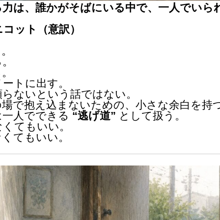
る力は、誰かがそばにいる中で、一人でいら
ィニコット（意訳）
る。
る。
る。
ノートに出す。
頼らないという話ではない。
の場で抱え込まないための、小さな余白を持
は一人でできる
“逃げ道”
として扱う。
なくてもいい。
なくてもいい。