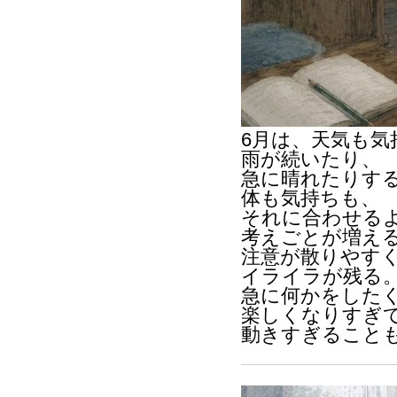
6月は、天気も
雨が続いたり、
急に晴れたりす
体も気持ちも、
それに合わせる
考えごとが増え
注意が散りやす
イライラが残る
急に何かをした
楽しくなりすぎ
動きすぎること