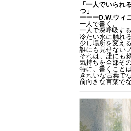
「一人でいられ
つ」
ーーーD.W.ウ
一人で書く。
一人で深呼吸す
冷たい水に触れ
少し場所を変え
誰にも見せない
それは、誰にも
気持ちを全部そ
特に、書くこと
きれいな言葉で
前向きな言葉で